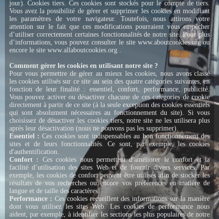
jour). Cookies tiers. Ces cookies sont stockés pour le compte de tiers.
Vous avez la possibilité de gérer et supprimer les cookies en modifiant
les paramètres de votre navigateur. Toutefois, nous attirons votre
attention sur le fait que ces modifications pourraient vous empêcher
d’utiliser correctement certaines fonctionnalités de notre site. Pour plus
d’informations, vous pouvez consulter le site www.aboutcookies.org ou
encore le site www.allaboutcookies.org .
Comment gérer les cookies en utilisant notre site ?
Pour vous permettre de gérer au mieux les cookies, nous avons classé
les cookies utilisés sur ce site au sein des quatre catégories suivantes, en
fonction de leur finalité : essentiel, confort, performance, publicité.
Vous pouvez activer ou désactiver chacune de ces catégories de cookie
directement à partir de ce site (à la seule exception des cookies essentiels
qui sont absolument nécessaires au fonctionnement du site). Si vous
choisissez de désactiver les cookies tiers, notre site ne les utilisera plus
après leur désactivation (nous ne pouvons pas les supprimer).
Essentiel :
Ces cookies sont indispensables au bon fonctionnement des
sites et de leurs fonctionnalités. Ce sont, par exemple, les cookies
d'authentification.
Confort :
Ces cookies nous permettent d'améliorer le confort et la
facilité d’utilisation des sites Web et de fournir divers services. Par
exemple, les cookies de confort peuvent être utilisés afin de stocker les
résultats de vos recherches ou encore vos préférences en matière de
langue et de taille des caractères.
Performance :
Ces cookies recueillent des informations sur la manière
dont vous utilisez les sites Web. Les cookies de performance nous
aident, par exemple, à identifier les sections les plus populaires de notre