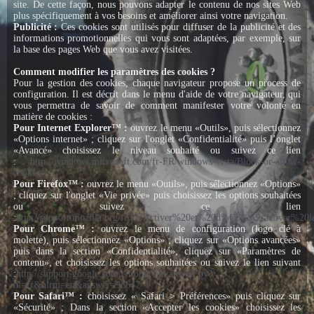
site. De cette façon, nous pouvons adapter le contenu de nos sites Web
plus spécifiquement à vos besoins et améliorer ainsi votre navigation.
Publicité :
Ces cookies sont utilisés pour diffuser de la publicité et des
informations promotionnelles qui vous sont adaptées, par exemple, sur
la base des pages Web que vous avez visitées.
Comment modifier les paramètres des cookies ?
Pour la gestion des cookies, chaque navigateur propose un process de
configuration. Il est décrit dans le menu d'aide de votre navigateur, qui
vous permettra de savoir de comment manifester votre volonté en
matière de cookies :
Pour Internet Explorer™ :
ouvrez le menu «Outils», puis sélectionnez
«Options internet» ; cliquez sur l'onglet «Confidentialité» puis l’onglet
«Avancé» choisissez le niveau souhaité ou suivez ce lien
:
http://windows.microsoft.com/fr-FR/windows-vista/Block-or-allow-
cookies
Pour Firefox™ :
ouvrez le menu «Outils», puis sélectionnez «Options»
; cliquez sur l'onglet «Vie privée» puis choisissez les options souhaitées
ou suivez ce lien
:
http://support.mozilla.org/fr/kb/Activer%20et%20d%C3%A9sactiver%20l
Pour Chrome™ :
ouvrez le menu de configuration (logo clé à
molette), puis sélectionnez «Options» ; cliquez sur «Options avancées»
puis dans la section «Confidentialité», cliquez sur «Paramètres de
contenu», et choisissez les options souhaitées ou suivez le lien suivant
:
http://support.google.com/chrome/bin/answer.py?
hl=fr&hlrm=en&answer=95647
Pour Safari™ :
choisissez « Safari > Préférences» puis cliquez sur
«Sécurité» ; Dans la section «Accepter les cookies» choisissez les